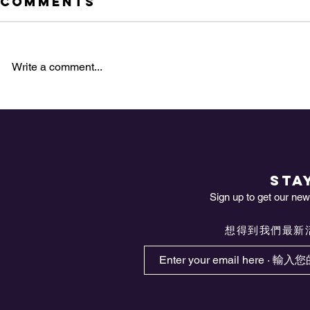
Comments
英語服務營線上報名至
2023年4月28日止，歡迎
一、 申請資格： 1. 報名者需持有僑
就讀10年級以上，本年11月
務委員會i僑卡(申辦網址：
Write a comment...
30日前滿16足歲之學生踴躍
https://icard.taiwan-
報名
world.net/tw/register)，報名時已就
【訊息代轉
讀10年級以上且於2023年11月30日
前年滿16足歲，但未滿25足歲之海
宣傳Jam
外青年（以護照所載年齡為準），
健康座談會
現居加西...
食管理 吃
STA
Sign up to get our news
想得到我們最新活