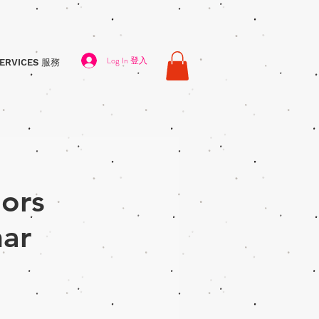
Log In 登入
ERVICES 服務
rs
nar