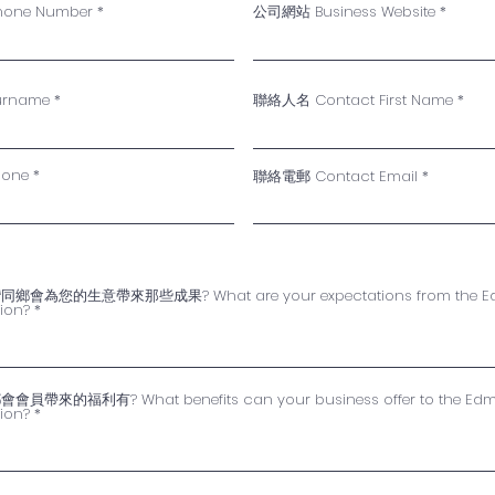
hone Number
公司網站 Business Website
urname
聯絡人名 Contact First Name
hone
聯絡電郵 Contact Email
您的生意帶來那些成果? What are your expectations from the E
ion?
的福利有? What benefits can your business offer to the Ed
ion?