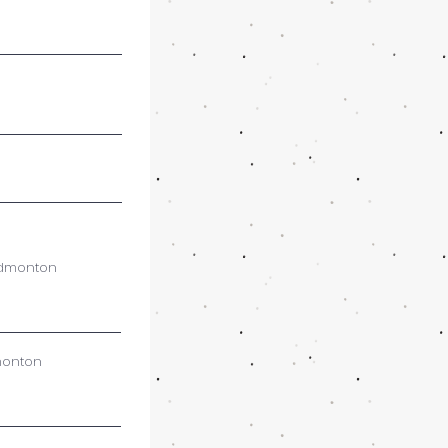
dmonton
monton