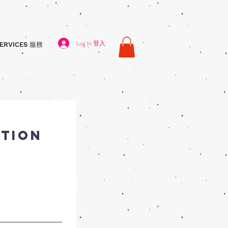
Log In 登入
ERVICES 服務
ation