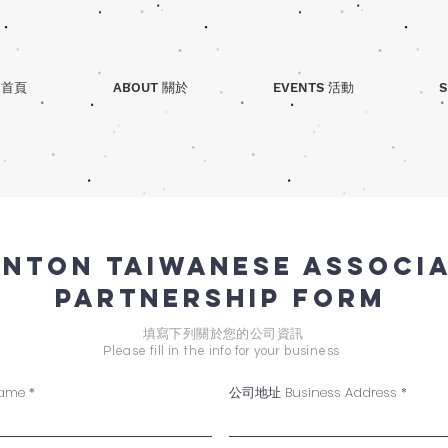
 首頁
ABOUT 關於
EVENTS 活動
S
nton Taiwanese Associ
partnership Form
填寫下列關於您的公司資訊
Please fill in the info for your business
ame
公司地址 Business Address