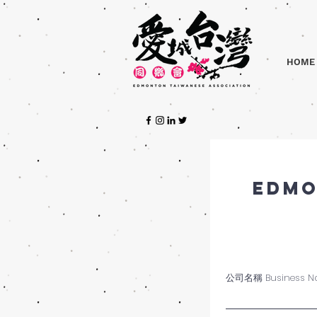
HOME
Edmo
公司名稱 Business N