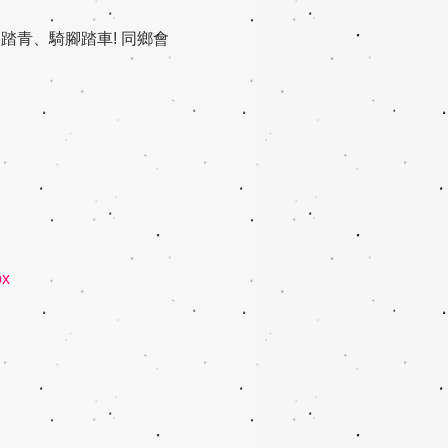
、踏青、騎腳踏車! 同鄉會
px