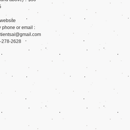
5
ebsite
hone or email :
ngtientsai@gmail.com
: 780-278-2628