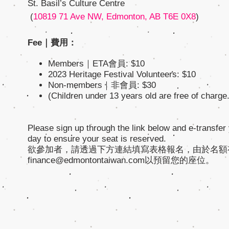
St. Basil’s Culture Centre
(
10819 71 Ave NW, Edmonton, AB T6E 0X8
)
Fee｜費用：
Members｜ETA會員: $10
2023 Heritage Festival Volunteers: $10
Non-members｜非會員: $30
(Children under 13 years old are free 
Please sign up through the link below and e-transfe
day to ensure your seat is reserved.
欲參加者，請透過下方連結填寫表格報名，由於名額有限，
finance@edmontontaiwan.com以預留您的座位。