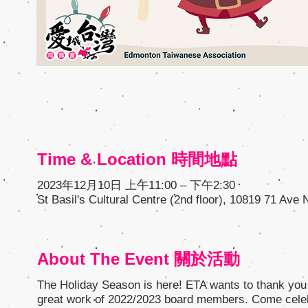
Time & Location 時間地點
2023年12月10日 上午11:00 – 下午2:30
St Basil's Cultural Centre (2nd floor), 10819 71 A
About The Event 關於活動
The Holiday Season is here! ETA wants to thank you 
great work of 2022/2023 board members. Come celebr