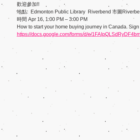
歡迎參加!!
地點:  Edmonton Public Library  Riverbend 市圖River
時間 Apr 16, 1:00 PM – 3:00 PM
How to start your home buying journey in Canada. Sig
https://docs.google.com/forms/d/e/1FAIpQLSdRyD